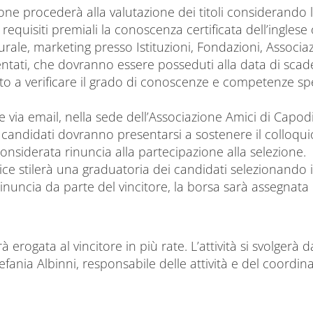
ione procederà alla valutazione dei titoli considerando l
requisiti premiali la conoscenza certificata dell’inglese
le, marketing presso Istituzioni, Fondazioni, Associazi
resentati, che dovranno essere posseduti alla data di sca
to a verificare il grado di conoscenze e competenze spe
e via email, nella sede dell’Associazione Amici di Capo
 candidati dovranno presentarsi a sostenere il colloqui
onsiderata rinuncia alla partecipazione alla selezione.
ce stilerà una graduatoria dei candidati selezionando il 
inuncia da parte del vincitore, la borsa sarà assegnata 
à erogata al vincitore in più rate. L’attività si svolger
efania Albinni, responsabile delle attività e del coordin
.