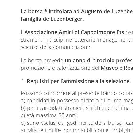
La borsa è intitolata ad Augusto de Luzenb
famiglia de Luzenberger.
L’
Associazione Amici di Capodimonte Ets
ban
stranieri, in discipline letterarie, management d
scienze della comunicazione.
La borsa prevede
un anno di tirocinio profe
promozione e valorizzazione del
Museo e Rea
Requisiti per l’ammissione alla selezione.
Possono concorrere al presente bando coloro c
a) candidati in possesso di titolo di laurea ma
b) per i candidati stranieri, si richiede l’ottim
c) età massima 35 anni;
d) sono esclusi dal godimento della borsa i c
attività retribuite incompatibili con gli obbligh