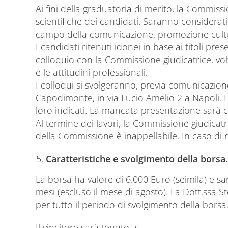
Ai fini della graduatoria di merito, la Commiss
scientifiche dei candidati. Saranno considerati 
campo della comunicazione, promozione cultura
I candidati ritenuti idonei in base ai titoli p
colloquio con la Commissione giudicatrice, vol
e le attitudini professionali.
I colloqui si svolgeranno, previa comunicazion
Capodimonte, in via Lucio Amelio 2 a Napoli. I
loro indicati. La mancata presentazione sarà c
Al termine dei lavori, la Commissione giudicatri
della Commissione è inappellabile. In caso di r
Caratteristiche e svolgimento della borsa.
La borsa ha valore di 6.000 Euro (seimila) e sar
mesi (escluso il mese di agosto). La Dott.ssa St
per tutto il periodo di svolgimento della borsa
Il vincitore sarà tenuto a: