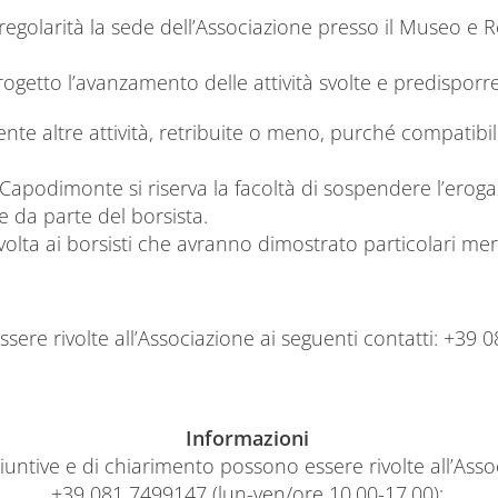
egolarità la sede dell’Associazione presso il Museo e R
getto l’avanzamento delle attività svolte e predisporre u
te altre attività, retribuite o meno, purché compatibili
i Capodimonte si riserva la facoltà di sospendere l’eroga
e da parte del borsista.
lta ai borsisti che avranno dimostrato particolari meriti
sere rivolte all’Associazione ai seguenti contatti: +39 
Informazioni
iuntive e di chiarimento possono essere rivolte all’Assoc
+39 081 7499147 (lun-ven/ore 10.00-17.00);