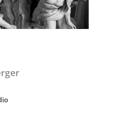
erger
dio