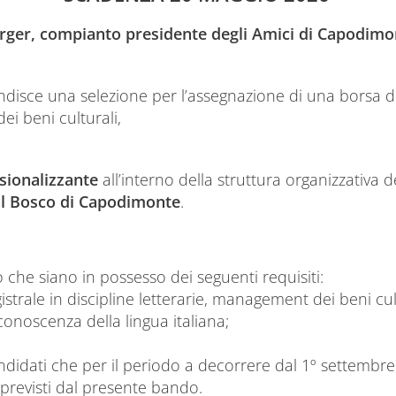
erger, compianto presidente degli Amici di Capodim
disce una selezione per l’assegnazione di una borsa di 
ei beni culturali,
ssionalizzante
all’interno della struttura organizzativa d
l Bosco di Capodimonte
.
he siano in possesso dei seguenti requisiti:
gistrale in discipline letterarie, management dei beni cu
a conoscenza della lingua italiana;
andidati che per il periodo a decorrere dal 1º settembr
i previsti dal presente bando.