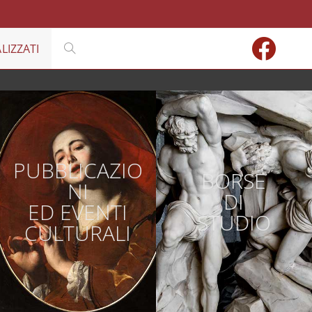
LIZZATI
PUBBLICAZIO
BORSE
NI
DI
ED EVENTI
STUDIO
CULTURALI