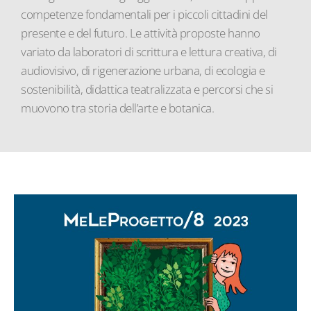
competenze fondamentali per i piccoli cittadini del
presente e del futuro. Le attività proposte hanno
variato da laboratori di scrittura e lettura creativa, di
audiovisivo, di rigenerazione urbana, di ecologia e
sostenibilità, didattica teatralizzata e percorsi che si
muovono tra storia dell’arte e botanica.