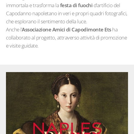
immortala e trasforma la
festa di fuochi
d’artificio del
Capodanno napoletano in veri e propri quadri fotografici,
che esplorano il sentimento della luce.
Anche l’
Associazione Amici di Capodimonte Ets
ha
collaborato al progetto, attraverso attività di promozione
e visite guidate.