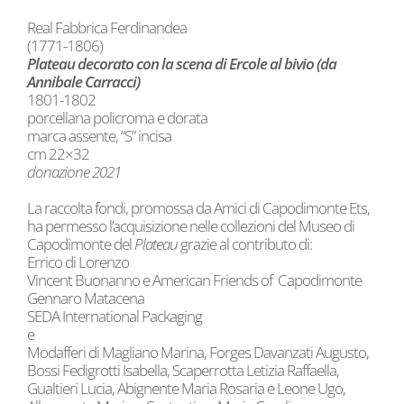
Real Fabbrica Ferdinandea
(1771-1806)
Plateau decorato con la scena di Ercole al bivio (da
Annibale Carracci)
1801-1802
porcellana policroma e dorata
marca assente, “S” incisa
cm 22×32
donazione 2021
La raccolta fondi, promossa da Amici di Capodimonte Ets,
ha permesso l’acquisizione nelle collezioni del Museo di
Capodimonte del
Plateau
grazie al contributo di:
Errico di Lorenzo
Vincent Buonanno e American Friends of Capodimonte
Gennaro Matacena
SEDA International Packaging
e
Modafferi di Magliano Marina, Forges Davanzati Augusto,
Bossi Fedigrotti Isabella, Scaperrotta Letizia Raffaella,
Gualtieri Lucia, Abignente Maria Rosaria e Leone Ugo,