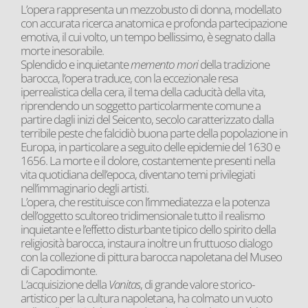
L’opera rappresenta un mezzobusto di donna, modellato
con accurata ricerca anatomica e profonda partecipazione
emotiva, il cui volto, un tempo bellissimo, è segnato dalla
morte inesorabile.
Splendido e inquietante
memento mori
della tradizione
barocca, l’opera traduce, con la eccezionale resa
iperrealistica della cera, il tema della caducità della vita,
riprendendo un soggetto particolarmente comune a
partire dagli inizi del Seicento, secolo caratterizzato dalla
terribile peste che falcidiò buona parte della popolazione in
Europa, in particolare a seguito delle epidemie del 1630 e
1656. La morte e il dolore, costantemente presenti nella
vita quotidiana dell’epoca, diventano temi privilegiati
nell’immaginario degli artisti.
L’opera, che restituisce con l’immediatezza e la potenza
dell’oggetto scultoreo tridimensionale tutto il realismo
inquietante e l’effetto disturbante tipico dello spirito della
religiosità barocca, instaura inoltre un fruttuoso dialogo
con la collezione di pittura barocca napoletana del Museo
di Capodimonte.
L’acquisizione della
Vanitas
, di grande valore storico-
artistico per la cultura napoletana, ha colmato un vuoto