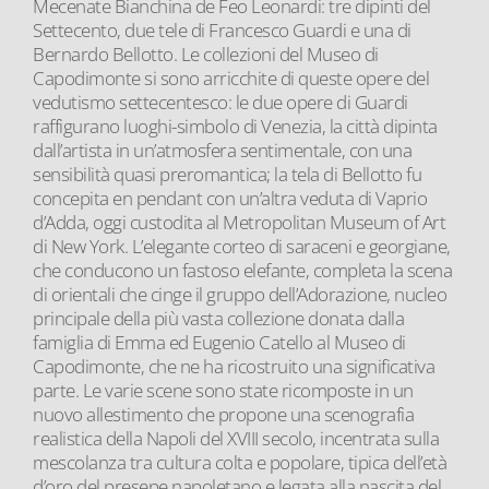
Mecenate Bianchina de Feo Leonardi: tre dipinti del
Settecento, due tele di Francesco Guardi e una di
Bernardo Bellotto. Le collezioni del Museo di
Capodimonte si sono arricchite di queste opere del
vedutismo settecentesco: le due opere di Guardi
raffigurano luoghi-simbolo di Venezia, la città dipinta
dall’artista in un’atmosfera sentimentale, con una
sensibilità quasi preromantica; la tela di Bellotto fu
concepita en pendant con un’altra veduta di Vaprio
d’Adda, oggi custodita al Metropolitan Museum of Art
di New York. L’elegante corteo di saraceni e georgiane,
che conducono un fastoso elefante, completa la scena
di orientali che cinge il gruppo dell’Adorazione, nucleo
principale della più vasta collezione donata dalla
famiglia di Emma ed Eugenio Catello al Museo di
Capodimonte, che ne ha ricostruito una significativa
parte. Le varie scene sono state ricomposte in un
nuovo allestimento che propone una scenografia
realistica della Napoli del XVIII secolo, incentrata sulla
mescolanza tra cultura colta e popolare, tipica dell’età
d’oro del presepe napoletano e legata alla nascita del