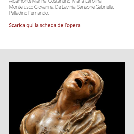
Albamonte Marina, Costantino Maria Carolina,
Montefusco Giovanna, De Lavinia, Sansone Gabriella,
Palladino Fernando.
Scarica qui la scheda dell’opera