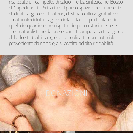
realizzato un campetto di calcio in erba sintetica nel Bosco
di Capodimonte. Si tratta del primo spazio specificamente
dedicato al gioco del pallone, destinato all’uso gratuito e
amatoriale di tutti i ragazzi della città e, in particolare, di
quelli del quartiere, nel rispetto del parco storico e delle
aree naturalistiche da preservare. Il campo, adatto al gioco
del calcetto (calcio a 5), è stato realizzato con materiale
proveniente da riciclo e, a sua volta, ad alta riciclabilità.
DONAZIONI