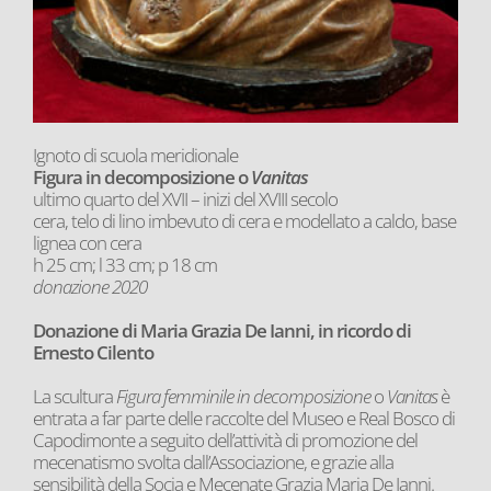
Ignoto di scuola meridionale
Figura in decomposizione o
Vanitas
ultimo quarto del XVII – inizi del XVIII secolo
cera, telo di lino imbevuto di cera e modellato a caldo, base
lignea con cera
h 25 cm; l 33 cm; p 18 cm
donazione 2020
Donazione di Maria Grazia De Ianni, in ricordo di
Ernesto Cilento
La scultura
Figura femminile in decomposizione
o
Vanitas
è
entrata a far parte delle raccolte del Museo e Real Bosco di
Capodimonte a seguito dell’attività di promozione del
mecenatismo svolta dall’Associazione, e grazie alla
sensibilità della Socia e Mecenate Grazia Maria De Ianni.