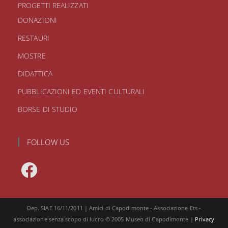
PROGETTI REALIZZATI
DONAZIONI
RESTAURI
MOSTRE
DIDATTICA
PUBBLICAZIONI ED EVENTI CULTURALI
BORSE DI STUDIO
FOLLOW US
Dep. SIAE 16/11/2011 | Amici di Capodimonte - Associazione Ets -
associazione senza scopo di lucro © 2005 Museo di Capodimonte |
Privacy