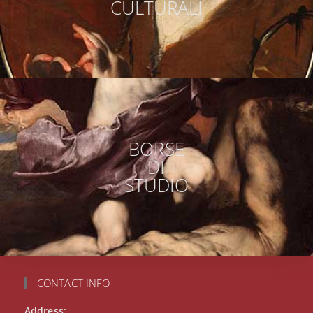
CULTURALI
BORSE
DI
STUDIO
CONTACT INFO
Address: