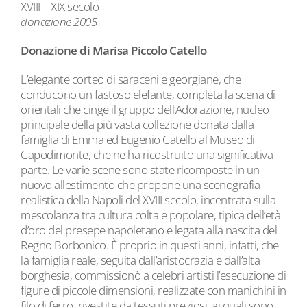
XVIII – XIX secolo
donazione 2005
Donazione di Marisa Piccolo Catello
L’elegante corteo di saraceni e georgiane, che
conducono un fastoso elefante, completa la scena di
orientali che cinge il gruppo dell’Adorazione, nucleo
principale della più vasta collezione donata dalla
famiglia di Emma ed Eugenio Catello al Museo di
Capodimonte, che ne ha ricostruito una significativa
parte. Le varie scene sono state ricomposte in un
nuovo allestimento che propone una scenografia
realistica della Napoli del XVIII secolo, incentrata sulla
mescolanza tra cultura colta e popolare, tipica dell’età
d’oro del presepe napoletano e legata alla nascita del
Regno Borbonico. È proprio in questi anni, infatti, che
la famiglia reale, seguita dall’aristocrazia e dall’alta
borghesia, commissionò a celebri artisti l’esecuzione di
figure di piccole dimensioni, realizzate con manichini in
filo di ferro, rivestite da tessuti preziosi, ai quali sono