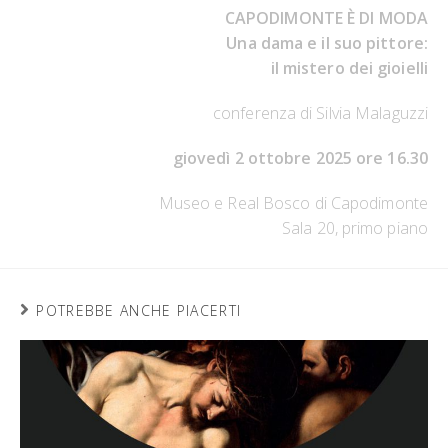
CAPODIMONTE È DI MODA
Una dama e il suo pittore:
il mistero dei gioielli
conferenza di Silvia Malaguzzi
giovedì 2 ottobre 2025 ore 16.30
Museo e Real Bosco di Capodimonte
Sala 20, primo piano
POTREBBE ANCHE PIACERTI