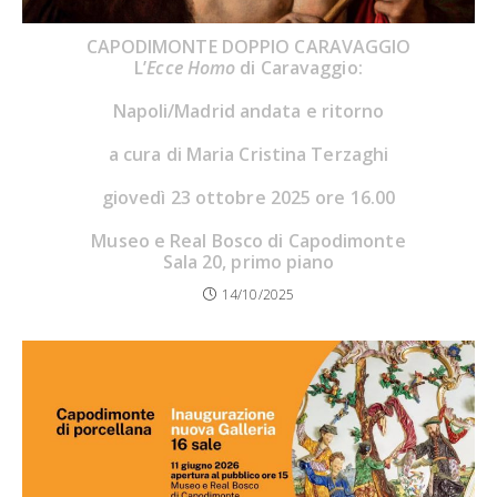
CAPODIMONTE DOPPIO CARAVAGGIO
L’
Ecce Homo
di Caravaggio:
Napoli/Madrid andata e ritorno
a cura di Maria Cristina Terzaghi
giovedì 23 ottobre 2025 ore 16.00
Museo e Real Bosco di Capodimonte
Sala 20, primo piano
14/10/2025