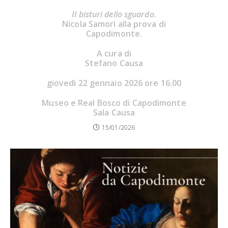
Il bisturi dello sguardo.
Nicola Samorì alla prova di
Capodimonte.
A cura di
Stefano Causa
giovedì 22 gennaio 2026 ore 16.00
Museo e Real Bosco di Capodimonte
Sala Causa
15/01/2026