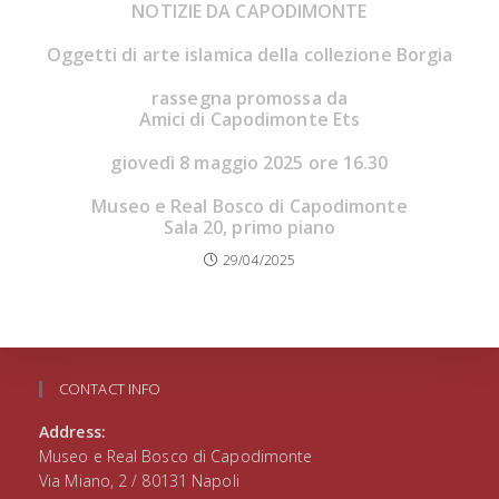
NOTIZIE DA CAPODIMONTE
Oggetti di arte islamica della collezione Borgia
rassegna promossa da
Amici di Capodimonte Ets
giovedì 8 maggio 2025 ore 16.30
Museo e Real Bosco di Capodimonte
Sala 20, primo piano
29/04/2025
CONTACT INFO
Address:
Museo e Real Bosco di Capodimonte
Via Miano, 2 / 80131 Napoli