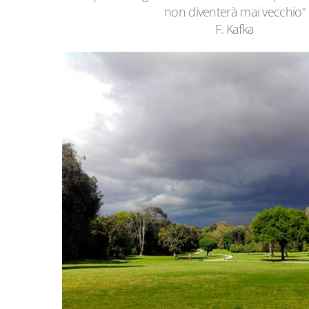
non diventerà mai vecchio”
F. Kafka