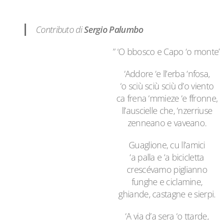
Contributo di
Sergio Palumbo
” ‘O bbosco e Capo ‘o monte
‘Addore ‘e ll’erba ‘nfosa,
‘o sciù sciù sciù d’o viento
ca frena ‘mmieze ‘e ffronne,
ll’auscielle che, ‘nzerriuse
zenneano e vaveano.
Guaglione, cu ll’amici
‘a palla e ‘a bicicletta
crescévamo piglianno
funghe e ciclamine,
ghiande, castagne e sierpi.
‘A via d’a sera ‘o ttarde,