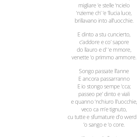
migliare ‘e stelle ‘ncielo
‘nzieme ch’ ‘e ‘llucia luce,
brillavano into all’uocchie.
E dinto a stu cuncierto,
c’addore e co’ sapore
do llauro e d’ ‘e mmore,
venette ‘o primmo ammore.
Songo passate ll’anne
E ancora passarranno
E io stongo sempe ‘cca;
passeo pe’ dinto e viali
e quanno ‘nchiuro ll’uocchie
veco ca m’e tignuto,
cu tutte e sfumature d’o vverd
‘o sango e ‘o core.