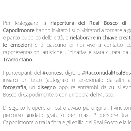
Per festeggiare la
riapertura del Real Bosco di
Capodimonte
hanno invitato i suoi visitatori a tornare a
e parco pubblico della città, e
rielaborare in chiave creati
le emozioni
che ciascuno di noi vive a contatto c
rappresentazioni artistiche. L’iniziativa è stata curata da
Tramontano
.
I partecipanti del
#contest
digitale
#RaccontidalRealBo
inviarci un testo (autografo o selezionato da altri au
fotografia
, un
disegno
, oppure entrambi, da cui si ev
Bosco di Capodimonte o con un’opera del Museo.
Di seguito le opere a nostro avviso più originali. I vincitor
percorso guidato gratuito per max. 2 persone tra 
Capodimonte o tra la flora e gli edifici del Real Bosco e la lo