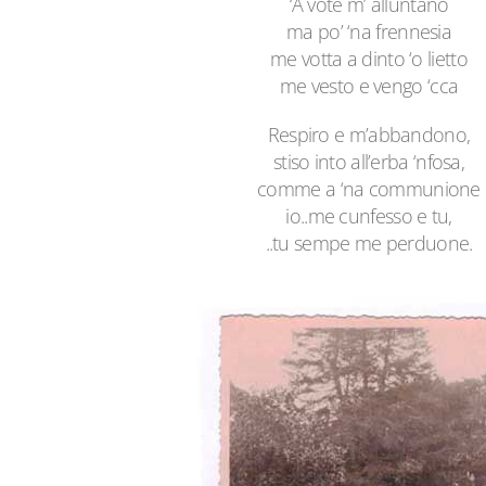
‘A vote m’ alluntano
ma po’ ‘na frennesia
me votta a dinto ‘o lietto
me vesto e vengo ‘cca
Respiro e m’abbandono,
stiso into all’erba ‘nfosa,
comme a ‘na communione
io..me cunfesso e tu,
..tu sempe me perduone.