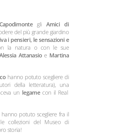
 Capodimonte
gli
Amici di
 godere del più grande giardino
va i pensieri, le sensazioni e
on la natura o con le sue
Alessia Attanasio
e
Martina
sco
hanno potuto scegliere di
tori della letteratura), una
inceva un
legame
con il Real
i hanno potuto scegliere fra il
le collezioni del Museo di
ro storia!