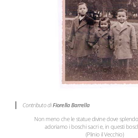
Contributo di
Fiorella Barrella
Non meno che le statue divine dove splendo
adoriamo i boschi sacri e, in questi boschi,
(Plinio il Vecchio)