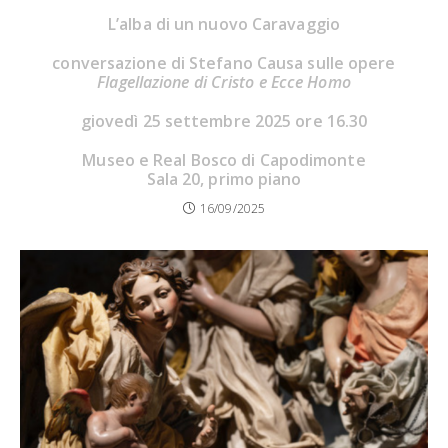
L’alba di un nuovo Caravaggio
conversazione di Stefano Causa sulle opere
Flagellazione di Cristo e Ecce Homo
giovedì 25 settembre 2025 ore 16.30
Museo e Real Bosco di Capodimonte
Sala 20, primo piano
16/09/2025