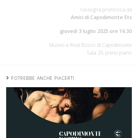
rassegna promossa da
Amici di Capodimonte Ets
giovedì 3 luglio 2025 ore 16.30
Museo e Real Bosco di Capodimonte
Sala 20, primo piano
POTREBBE ANCHE PIACERTI