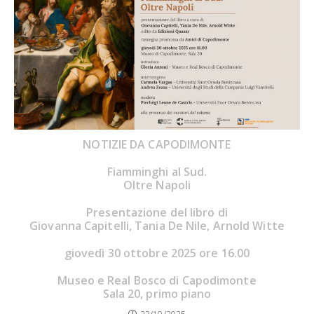
NOTIZIE DA CAPODIMONTE
Fiamminghi al Sud.
Oltre Napoli
Presentazione del libro di
Giovanna Capitelli, Tania De Nile, Arnold Witte
giovedì 30 ottobre 2025 ore 16.00
Museo e Real Bosco di Capodimonte
Sala 20, primo piano