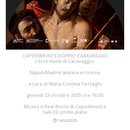
CAPODIMONTE DOPPIO CARAVAGGIO
L’
Ecce Homo
di Caravaggio:
Napoli/Madrid andata e ritorno
a cura di Maria Cristina Terzaghi
giovedì 23 ottobre 2025 ore 16.00
Museo e Real Bosco di Capodimonte
Sala 20, primo piano
14/10/2025