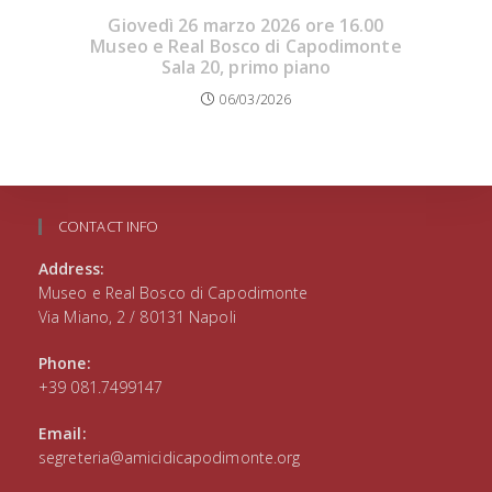
Giovedì 26 marzo 2026 ore 16.00
Museo e Real Bosco di Capodimonte
Sala 20, primo piano
06/03/2026
CONTACT INFO
Address:
Museo e Real Bosco di Capodimonte
Via Miano, 2 / 80131 Napoli
Phone:
+39 081.7499147
Email:
segreteria@amicidicapodimonte.org