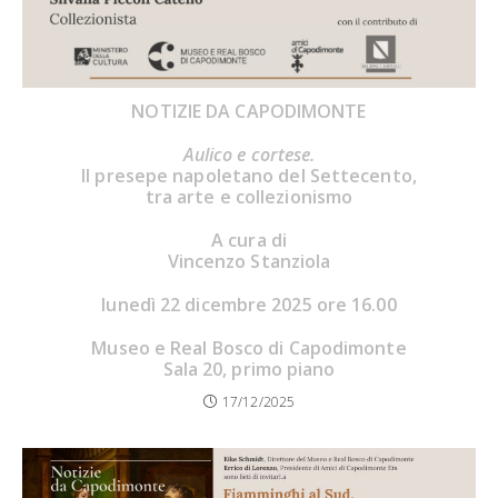
NOTIZIE DA CAPODIMONTE
Aulico e cortese.
Il presepe napoletano del Settecento,
tra arte e collezionismo
A cura di
Vincenzo Stanziola
lunedì 22 dicembre 2025 ore 16.00
Museo e Real Bosco di Capodimonte
Sala 20, primo piano
17/12/2025