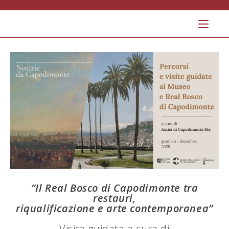
Salta
al
contenuto
“Il Real Bosco di Capodimonte tra
restauri,
riqualificazione e arte contemporanea”
Visita guidata a cura di