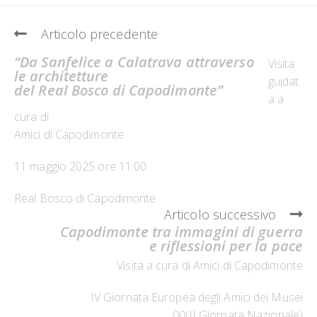
Leggi
Articolo precedente
altri
articoli
“Da Sanfelice a Calatrava attraverso
Visita
le architetture
guidat
del Real Bosco di Capodimonte”
a a
cura di
Amici di Capodimonte
11 maggio 2025 ore 11:00
Real Bosco di Capodimonte
Articolo successivo
Capodimonte tra immagini di guerra
e riflessioni per la pace
Visita a cura di Amici di Capodimonte
IV Giornata Europea degli Amici dei Musei
(XXII Giornata Nazionale)