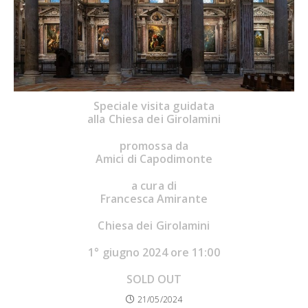
Speciale visita guidata
alla Chiesa dei Girolamini
promossa da
Amici di Capodimonte
a cura di
Francesca Amirante
Chiesa dei Girolamini
1° giugno 2024 ore 11:00
SOLD OUT
21/05/2024