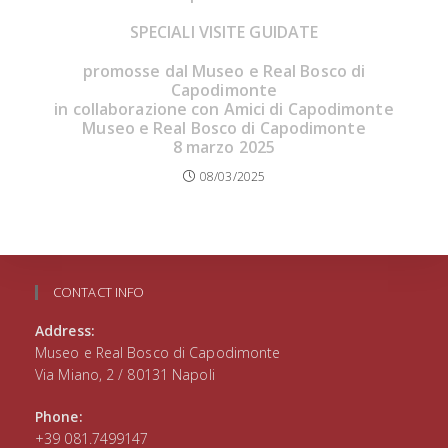
SPECIALI VISITE GUIDATE
promosse dal
Museo e Real Bosco di
Capodimonte
in collaborazione
con Amici di Capodimonte
Museo e Real Bosco di Capodimonte
8 marzo 2025
08/03/2025
CONTACT INFO
Address:
Museo e Real Bosco di Capodimonte
Via Miano, 2 / 80131 Napoli
Phone:
+39 081.7499147